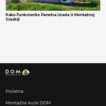
Kako Funkcioniše Panelna Izrada U Montažnoj
Gradnji
Početna
Montažne kuće DOM