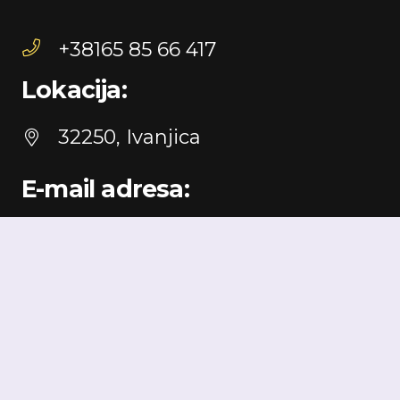
+38165 85 66 417
Lokacija:
32250, Ivanjica
E-mail adresa:
montaznekucedom@gmail.com
Društvena odgovornost
|
Politika privatnosti
|
Uslovi
korišćenja
© 2024 Montažne kuće DOM