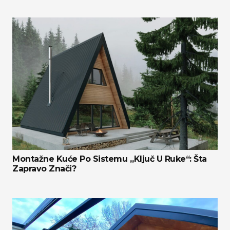
Montažne Kuće Po Sistemu „ključ U Ruke“: Šta
Zapravo Znači?