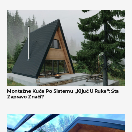
Montažne Kuće Po Sistemu „ključ U Ruke“: Šta
Zapravo Znači?