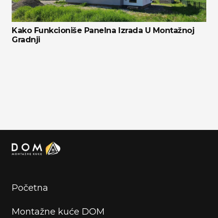
Kako Funkcioniše Panelna Izrada U Montažnoj
Gradnji
Početna
Montažne kuće DOM