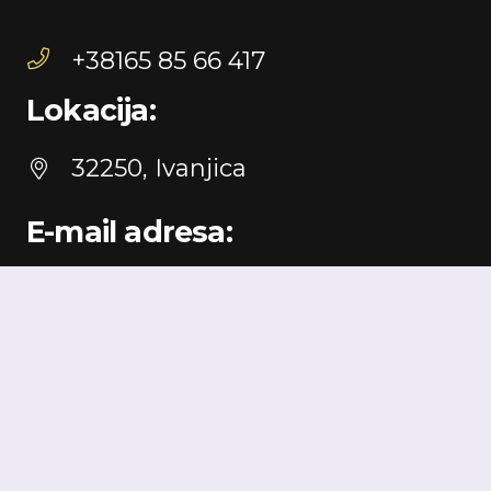
+38165 85 66 417
Lokacija:
32250, Ivanjica
E-mail adresa:
montaznekucedom@gmail.com
Društvena odgovornost
|
Politika privatnosti
|
Uslovi
korišćenja
© 2024 Montažne kuće DOM