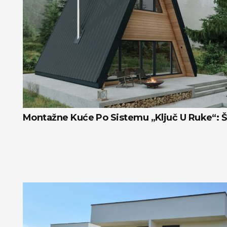
Montažne Kuće Po Sistemu „ključ U Ruke“: Š