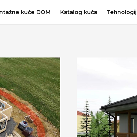
ntažne kuće DOM
Katalog kuća
Tehnologi