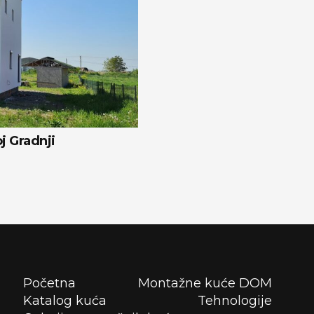
j Gradnji
Početna
Montažne kuće DOM
Katalog kuća
Tehnologije