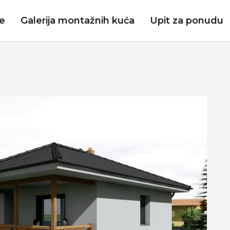
je
Galerija montažnih kuća
Upit za ponudu