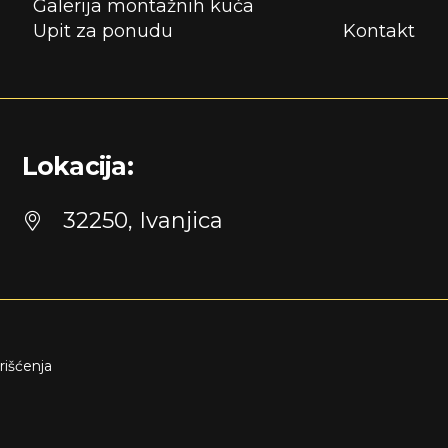
Galerija montažnih kuća
Upit za ponudu
Kontakt
Lokacija:
32250, Ivanjica
rišćenja