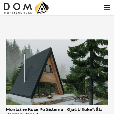
Montažne Kuće Po Sistemu „ključ U Ruke“: Šta