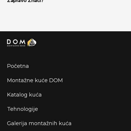
Zapravo Znači?
Početna
Montažne kuće DOM
Katalog kuća
Tehnologije
Galerija montažnih kuća