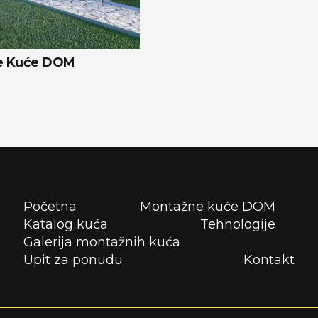
ne Kuće DOM
Početna
Montažne kuće DOM
Katalog kuća
Tehnologije
Galerija montažnih kuća
Upit za ponudu
Kontakt