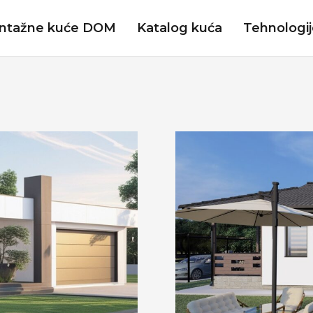
ntažne kuće DOM
Katalog kuća
Tehnologi