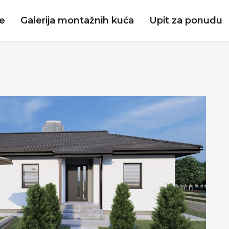
je
Galerija montažnih kuća
Upit za ponudu