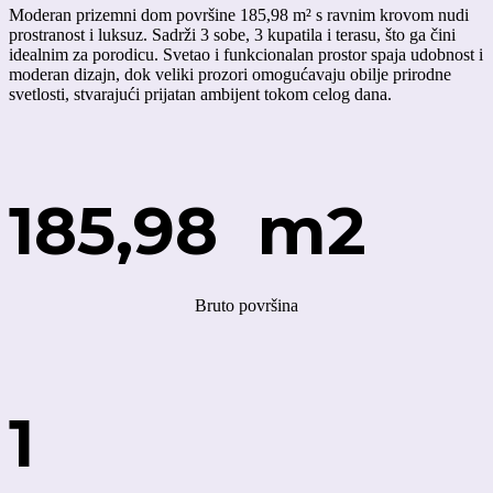
Moderan prizemni dom površine 185,98 m² s ravnim krovom nudi
prostranost i luksuz. Sadrži 3 sobe, 3 kupatila i terasu, što ga čini
idealnim za porodicu. Svetao i funkcionalan prostor spaja udobnost i
moderan dizajn, dok veliki prozori omogućavaju obilje prirodne
svetlosti, stvarajući prijatan ambijent tokom celog dana.
185,98 m2
Bruto površina
1