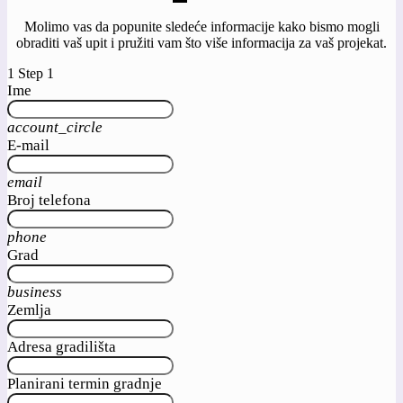
Molimo vas da popunite sledeće informacije kako bismo mogli
obraditi vaš upit i pružiti vam što više informacija za vaš projekat.
1
Step 1
Ime
account_circle
E-mail
email
Broj telefona
phone
Grad
business
Zemlja
Adresa gradilišta
Planirani termin gradnje