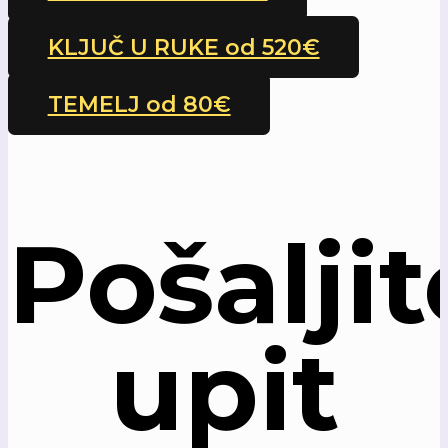
KLJUČ U RUKE od 520€
TEMELJ od 80€
Pošaljit
upit