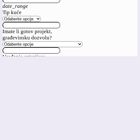
date_range
Tip kuće
Imate li gotov projekt,
građevinsku dozvolu?
Uređenje enterijera
Krovni pokrivač
Stolarija-Prozori
Dodajte dokument
upload
cloud_upload
Dodajte