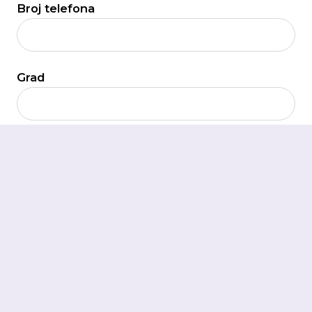
Broj telefona
Grad
Zemlja
Adresa gradilišta
Planirani termin gradnje