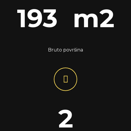
193 m2
Bruto površina
2