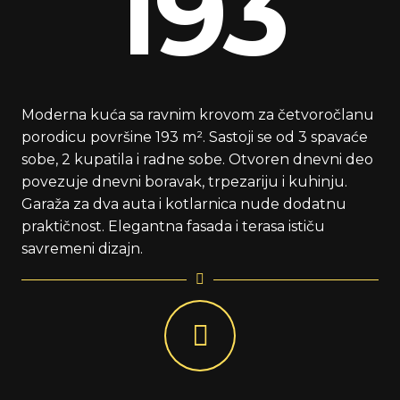
193
Moderna kuća sa ravnim krovom za četvoročlanu
porodicu površine 193 m². Sastoji se od 3 spavaće
sobe, 2 kupatila i radne sobe. Otvoren dnevni deo
povezuje dnevni boravak, trpezariju i kuhinju.
Garaža za dva auta i kotlarnica nude dodatnu
praktičnost. Elegantna fasada i terasa ističu
savremeni dizajn.