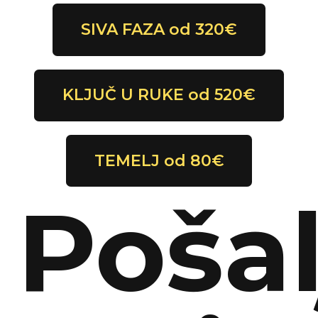
SIVA FAZA od 320€
KLJUČ U RUKE od 520€
TEMELJ od 80€
Pošal